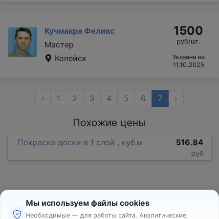
1500
Кучмакра Феликс
руб/шт.
Мастер
Копейск
Указана на
11.10.2025
‹
1
2
3
4
5
6
7
›
Похожие цены
Покраска доски в 1 слой , куб.м
516.84
руб
Мы используем файлы cookies
Необходимые — для работы сайта. Аналитические