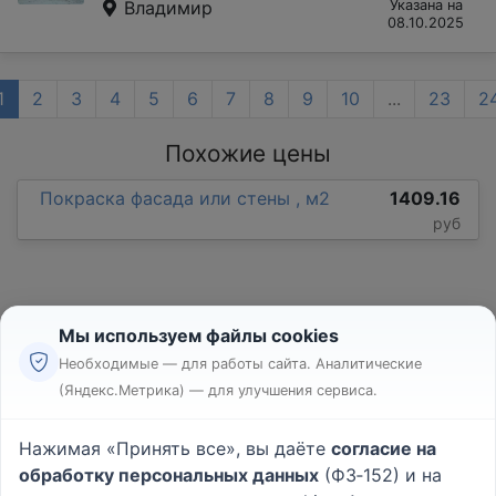
Владимир
Указана на
08.10.2025
1
2
3
4
5
6
7
8
9
10
...
23
2
Похожие цены
Покраска фасада или стены , м2
1409.16
руб
Мы используем файлы cookies
Необходимые — для работы сайта. Аналитические
(Яндекс.Метрика) — для улучшения сервиса.
Реклама
Правила
Нажимая «Принять все», вы даёте
согласие на
Пользовательское соглашение
обработку персональных данных
(ФЗ‑152) и на
Политика конфиденциальности