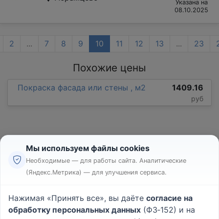
Указана на
08.10.2025
2
...
7
8
9
10
11
12
13
...
23
Похожие цены
Покраска фасада или стены , м2
1409.16
руб
Мы используем файлы cookies
Необходимые — для работы сайта. Аналитические
(Яндекс.Метрика) — для улучшения сервиса.
Реклама
Правила
Нажимая «Принять все», вы даёте
согласие на
Пользовательское соглашение
обработку персональных данных
(ФЗ‑152) и на
Политика конфиденциальности