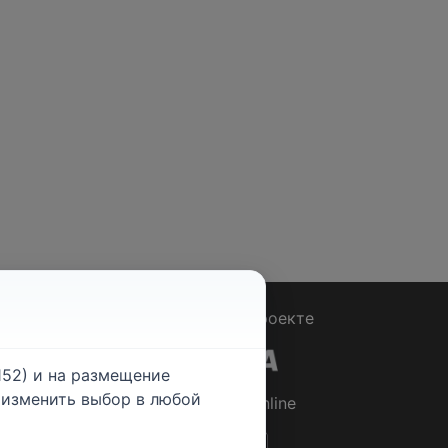
Вопрос - Ответ
|
О проекте
52) и на размещение
е изменить выбор в любой
© 2026
Rabotniki.online
ты