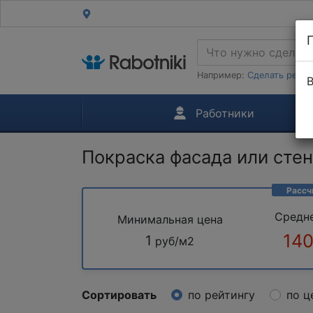
Например:
Сделать ремон
В
Работники
Покраска фасада или сте
Рассч
Средн
Минимальная цена
140
1
руб/м2
Сортировать
по рейтингу
по ц