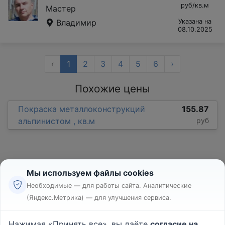
руб/кв.м
Мастер
Владимир
Указана на
08.10.2025
‹
1
2
3
4
5
6
›
Похожие цены
Покраска металлоконструкций
155.87
альпинистом , кв.м
руб
Мы используем файлы cookies
Необходимые — для работы сайта. Аналитические
(Яндекс.Метрика) — для улучшения сервиса.
Реклама
Правила
Нажимая «Принять все», вы даёте
согласие на