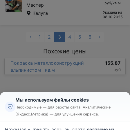
руб/кв.м
Мастер
Калуга
Указана на
08.10.2025
‹
1
2
3
4
5
6
›
Похожие цены
Покраска металлоконструкций
155.87
альпинистом , кв.м
руб
Мы используем файлы cookies
Необходимые — для работы сайта. Аналитические
(Яндекс.Метрика) — для улучшения сервиса.
Реклама
Правила
Нажимая «Принять все», вы даёте
согласие на