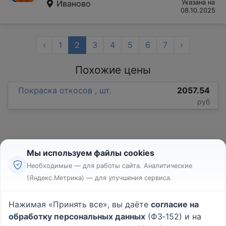
Иваново
Указана на
08.10.2025
‹
1
2
3
4
5
6
7
›
Похожие цены
Покраска откосов , шт.
2057.54
руб
Мы используем файлы cookies
Необходимые — для работы сайта. Аналитические
(Яндекс.Метрика) — для улучшения сервиса.
Реклама
Правила
Нажимая «Принять все», вы даёте
согласие на
Пользовательское соглашение
обработку персональных данных
(ФЗ‑152) и на
Политика конфиденциальности