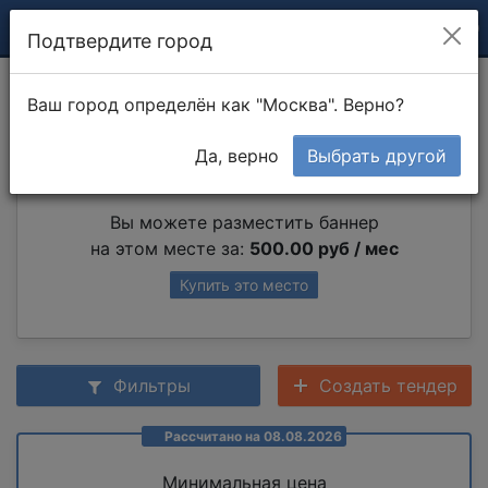
Подтвердите город
Покраска откосов
Ваш город определён как "Москва". Верно?
Да, верно
Выбрать другой
Партнер раздела
Вы можете разместить баннер
на этом месте за:
500.00 руб / мес
Купить это место
Фильтры
Создать тендер
Рассчитано на 08.08.2026
Минимальная цена