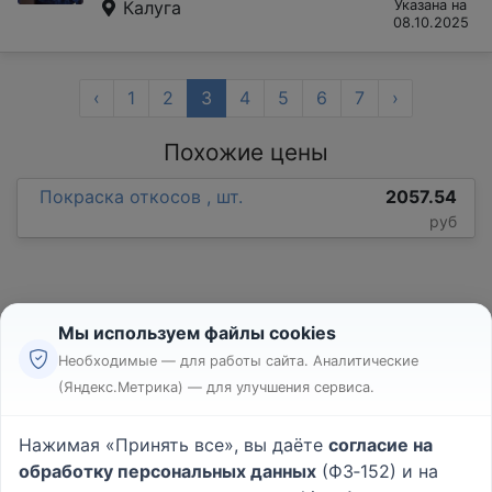
Калуга
Указана на
08.10.2025
‹
1
2
3
4
5
6
7
›
Похожие цены
Покраска откосов , шт.
2057.54
руб
Мы используем файлы cookies
Необходимые — для работы сайта. Аналитические
(Яндекс.Метрика) — для улучшения сервиса.
Реклама
Правила
Нажимая «Принять все», вы даёте
согласие на
Пользовательское соглашение
обработку персональных данных
(ФЗ‑152) и на
Политика конфиденциальности