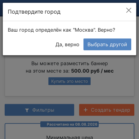
Подтвердите город
Покраска откосов
Ваш город определён как "Москва". Верно?
Да, верно
Выбрать другой
Партнер раздела
Вы можете разместить баннер
на этом месте за:
500.00 руб / мес
Купить это место
Фильтры
Создать тендер
Рассчитано на 08.08.2026
Минимальная цена