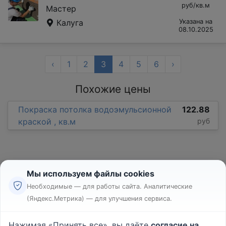
руб/кв.м
Мастер
Калуга
Указана на
08.10.2025
‹
1
2
3
4
5
6
›
Похожие цены
Покраска потолка водоэмульсионной
122.88
краской , кв.м
руб
Мы используем файлы cookies
Необходимые — для работы сайта. Аналитические
(Яндекс.Метрика) — для улучшения сервиса.
Реклама
Правила
Нажимая «Принять все», вы даёте
согласие на