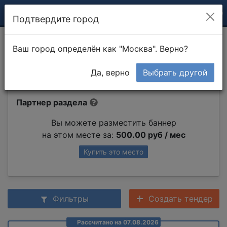
Подтвердите город
Покраска потолка
Ваш город определён как "Москва". Верно?
водоэмульсионной краской
Да, верно
Выбрать другой
Партнер раздела
Вы можете разместить баннер
на этом месте за:
500.00 руб / мес
Купить это место
Фильтры
Создать тендер
Рассчитано на 07.08.2026