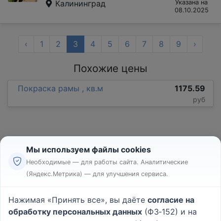
Калининград
Указана на
08.10.2025
‹
1
2
3
4
5
6
7
8
9
›
Похожие цены
Покраска рамы , кв.м
1175.59
руб
Мы используем файлы cookies
Необходимые — для работы сайта. Аналитические
(Яндекс.Метрика) — для улучшения сервиса.
Реклама
Правила
Нажимая «Принять все», вы даёте
согласие на
Пользовательское соглашение
обработку персональных данных
(ФЗ‑152) и на
Политика конфиденциальности