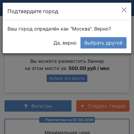
Подтвердите город
Покраска рамы
Ваш город определён как "Москва". Верно?
Да, верно
Выбрать другой
Партнер раздела
Вы можете разместить баннер
на этом месте за:
500.00 руб / мес
Купить это место
Фильтры
Создать тендер
Рассчитано на 07.08.2026
Минимальная цена