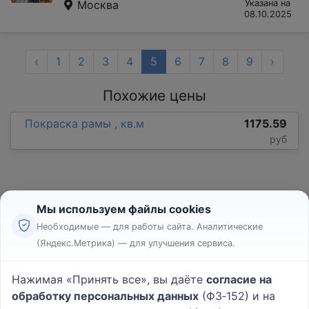
Москва
Указана на
08.10.2025
‹
1
2
3
4
5
6
7
8
9
›
Похожие цены
Покраска рамы , кв.м
1175.59
руб
Мы используем файлы cookies
Необходимые — для работы сайта. Аналитические
(Яндекс.Метрика) — для улучшения сервиса.
Реклама
Правила
Нажимая «Принять все», вы даёте
согласие на
Пользовательское соглашение
обработку персональных данных
(ФЗ‑152) и на
Политика конфиденциальности