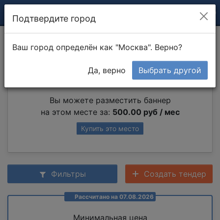
Подтвердите город
Покраска рамы
Ваш город определён как "Москва". Верно?
Да, верно
Выбрать другой
Партнер раздела
Вы можете разместить баннер
на этом месте за:
500.00 руб / мес
Купить это место
Фильтры
Создать тендер
Рассчитано на 07.08.2026
Минимальная цена