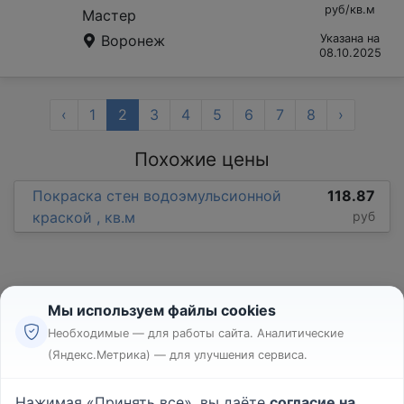
руб/кв.м
Мастер
Воронеж
Указана на
08.10.2025
‹
1
2
3
4
5
6
7
8
›
Похожие цены
Покраска стен водоэмульсионной
118.87
краской , кв.м
руб
Мы используем файлы cookies
Необходимые — для работы сайта. Аналитические
(Яндекс.Метрика) — для улучшения сервиса.
Реклама
Правила
Нажимая «Принять все», вы даёте
согласие на