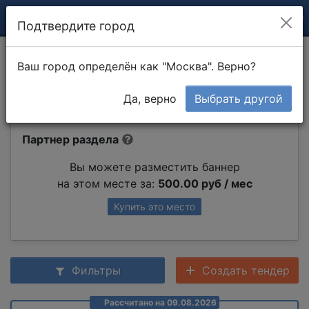
Подтвердите город
Покраска стен
Ваш город определён как "Москва". Верно?
водоэмульсионной краской
Да, верно
Выбрать другой
Партнер раздела
Вы можете разместить баннер
на этом месте за:
500.00 руб / мес
Купить это место
Фильтры
Создать тендер
Рассчитано на 09.08.2026