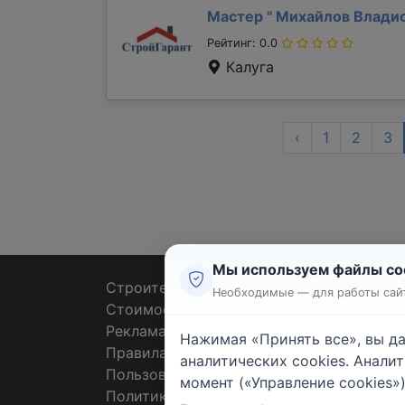
Мастер "
Михайлов Влади
Рейтинг: 0.0
Калуга
‹
1
2
3
Мы используем файлы co
Строительные тендеры
Ремон
Необходимые — для работы сайт
Стоимость работ
Плит
Реклама
Штук
Нажимая «Принять все», вы д
Правила
Покл
аналитических cookies. Анали
Пользовательское соглашение
Пото
момент («Управление cookies»)
Политика конфиденциальности
Санте