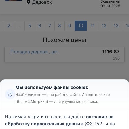
Дедовск
Указана на
09.10.2025
1
2
...
5
6
7
8
9
10
11
12
13
1
Похожие цены
Посадка дерева , шт.
1116.87
руб
Мы используем файлы cookies
Необходимые — для работы сайта. Аналитические
(Яндекс.Метрика) — для улучшения сервиса.
Реклама
Правила
Нажимая «Принять все», вы даёте
согласие на
Пользовательское соглашение
обработку персональных данных
(ФЗ‑152) и на
Политика конфиденциальности