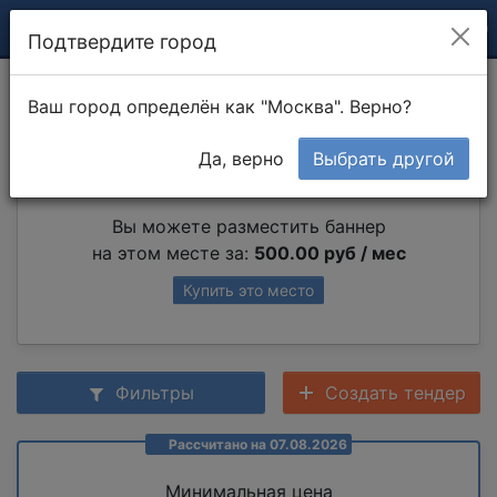
Подтвердите город
Посадка дерева
Ваш город определён как "Москва". Верно?
Да, верно
Выбрать другой
Партнер раздела
Вы можете разместить баннер
на этом месте за:
500.00 руб / мес
Купить это место
Фильтры
Создать тендер
Рассчитано на 07.08.2026
Минимальная цена