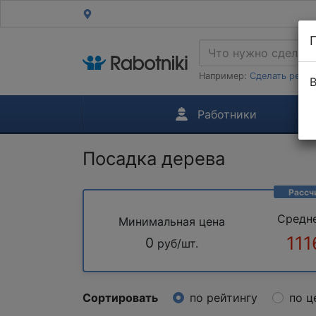
Например:
Сделать ремон
В
Работники
Посадка дерева
Рассч
Средн
Минимальная цена
111
0
руб/шт.
Сортировать
по рейтингу
по ц