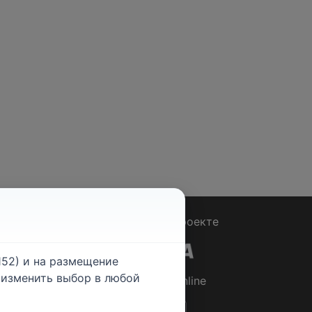
Вопрос - Ответ
|
О проекте
52) и на размещение
е изменить выбор в любой
© 2026
Rabotniki.online
ты