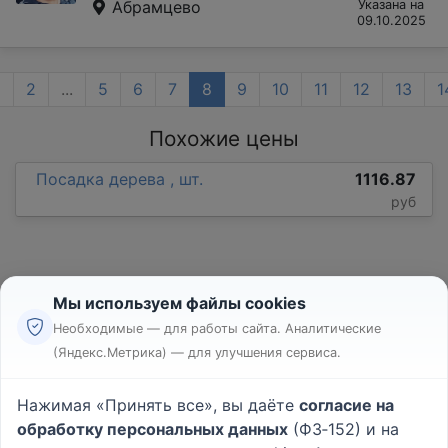
Абрамцево
Указана на
09.10.2025
1
2
...
5
6
7
8
9
10
11
12
13
1
Похожие цены
Посадка дерева , шт.
1116.87
руб
Мы используем файлы cookies
Необходимые — для работы сайта. Аналитические
(Яндекс.Метрика) — для улучшения сервиса.
Реклама
Правила
Нажимая «Принять все», вы даёте
согласие на
Пользовательское соглашение
обработку персональных данных
(ФЗ‑152) и на
Политика конфиденциальности