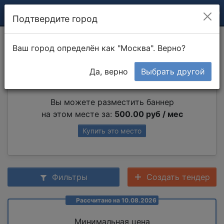
Подтвердите город
Посадка дерева
Ваш город определён как "Москва". Верно?
Да, верно
Выбрать другой
Партнер раздела
Вы можете разместить баннер
на этом месте за:
500.00 руб / мес
Купить это место
Фильтры
Создать тендер
Рассчитано на 10.08.2026
Минимальная цена