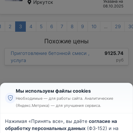
Иркутск
Указана на
08.10.2025
1
2
3
4
5
6
7
8
9
10
...
29
3
Похожие цены
Приготовление бетонной смеси ,
9125.74
услуга
руб
Мы используем файлы cookies
Необходимые — для работы сайта. Аналитические
(Яндекс.Метрика) — для улучшения сервиса.
Реклама
Правила
Нажимая «Принять все», вы даёте
согласие на
Пользовательское соглашение
обработку персональных данных
(ФЗ‑152) и на
Политика конфиденциальности