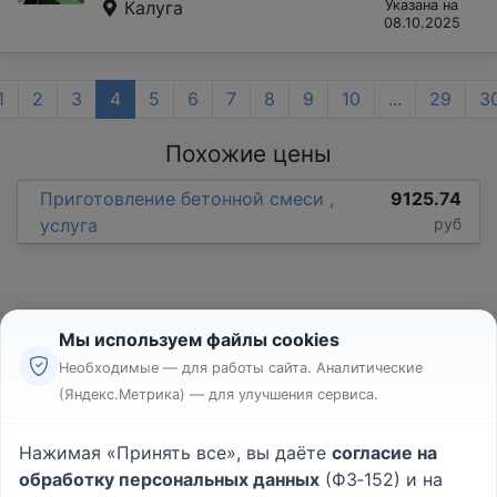
Калуга
Указана на
08.10.2025
1
2
3
4
5
6
7
8
9
10
...
29
3
Похожие цены
Приготовление бетонной смеси ,
9125.74
услуга
руб
Мы используем файлы cookies
Необходимые — для работы сайта. Аналитические
(Яндекс.Метрика) — для улучшения сервиса.
Реклама
Правила
Нажимая «Принять все», вы даёте
согласие на
Пользовательское соглашение
обработку персональных данных
(ФЗ‑152) и на
Политика конфиденциальности