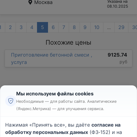
Москва
Указана на
08.10.2025
1
2
3
4
5
6
7
8
9
10
...
29
3
Похожие цены
Приготовление бетонной смеси ,
9125.74
услуга
руб
Мы используем файлы cookies
Необходимые — для работы сайта. Аналитические
(Яндекс.Метрика) — для улучшения сервиса.
Реклама
Правила
Нажимая «Принять все», вы даёте
согласие на
Пользовательское соглашение
обработку персональных данных
(ФЗ‑152) и на
Политика конфиденциальности