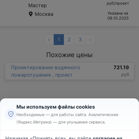
руб/проект
Мастер
Москва
Указана на
08.10.2025
‹
1
2
3
›
Похожие цены
Проектирование водянного
721.19
пожаротушения , проект
руб
Мы используем файлы cookies
Необходимые — для работы сайта. Аналитические
(Яндекс.Метрика) — для улучшения сервиса.
Реклама
Правила
Нажимая «Принять все», вы даёте
согласие на