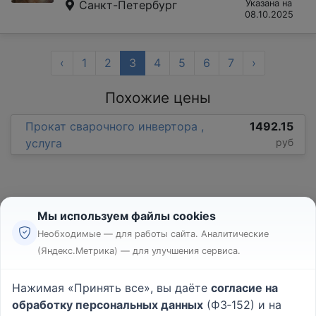
Санкт-Петербург
Указана на
08.10.2025
‹
1
2
3
4
5
6
7
›
Похожие цены
Прокат сварочного инвертора ,
1492.15
услуга
руб
Мы используем файлы cookies
Необходимые — для работы сайта. Аналитические
(Яндекс.Метрика) — для улучшения сервиса.
Реклама
Правила
Нажимая «Принять все», вы даёте
согласие на
Пользовательское соглашение
обработку персональных данных
(ФЗ‑152) и на
Политика конфиденциальности