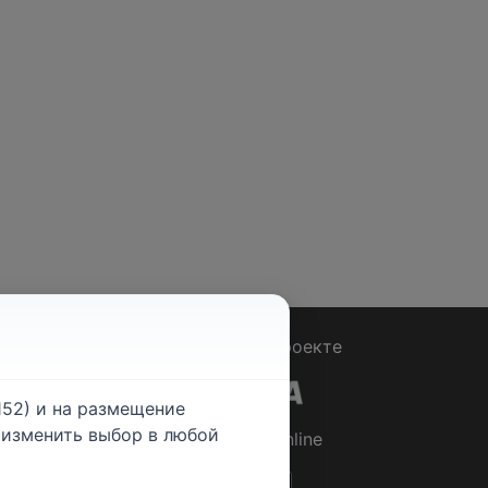
Вопрос - Ответ
|
О проекте
52) и на размещение
е изменить выбор в любой
© 2026
Rabotniki.online
ты