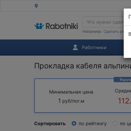
Например:
Сделать ремон
В
Работники
Прокладка кабеля альпин
Рассч
Средн
Минимальная цена
112
1
руб/пог.м
Сортировать
по рейтингу
по ц