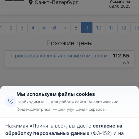
Санкт-Петербург
Указана на
09.10.2025
1
2
3
4
5
6
7
8
9
10
11
12
1
Похожие цены
Прокладка кабеля альпинистом , пог.м
112.85
руб
Мы используем файлы cookies
Необходимые — для работы сайта. Аналитические
(Яндекс.Метрика) — для улучшения сервиса.
Реклама
Правила
Нажимая «Принять все», вы даёте
согласие на
Пользовательское соглашение
обработку персональных данных
(ФЗ‑152) и на
Политика конфиденциальности