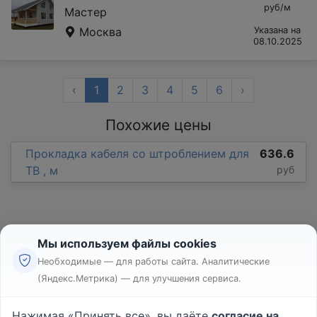
руб/м
Мастер
Москва
Указана на
08.10.2025
‹
1
2
3
4
5
6
›
Похожие цены
Прокладка кабеля со штроблением для
636.6
ТВ , м
руб
Мы используем файлы cookies
Необходимые — для работы сайта. Аналитические
(Яндекс.Метрика) — для улучшения сервиса.
Реклама
Правила
Нажимая «Принять все», вы даёте
согласие на