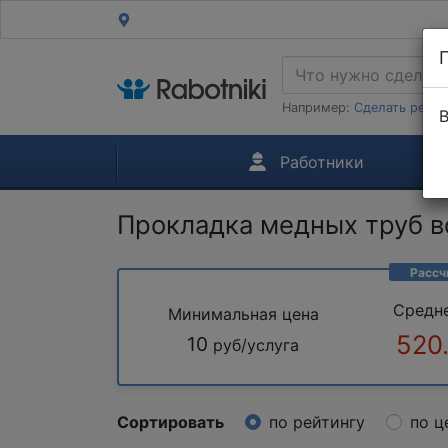
Например:
Сделать ремон
В
Работники
Прокладка медных труб 
Рассч
Средн
Минимальная цена
520
10
руб/услуга
Сортировать
по рейтингу
по ц