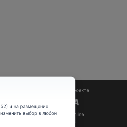
Вопрос - Ответ
|
О проекте
52) и на размещение
е изменить выбор в любой
© 2026
Rabotniki.online
ты