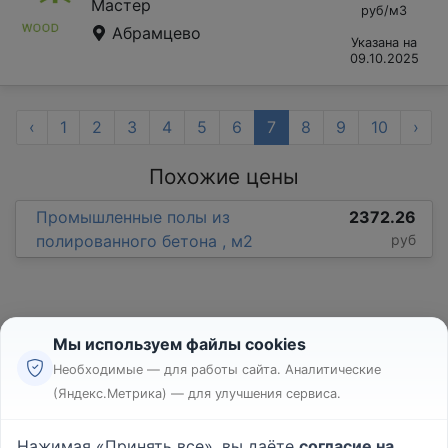
Мастер
руб/м3
Абрамцево
Указана на
09.10.2025
‹
1
2
3
4
5
6
7
8
9
10
›
Похожие цены
Промышленные полы из
2372.26
полированного бетона , м2
руб
Мы используем файлы cookies
Необходимые — для работы сайта. Аналитические
(Яндекс.Метрика) — для улучшения сервиса.
Реклама
Правила
Нажимая «Принять все», вы даёте
согласие на