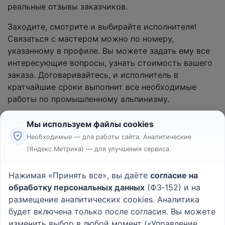
реальные отзывы заказчиков.
Заходите, смотрите и выбирайте исполнителя!
Связаться с мастером можно по номеру,
указанному в профиле. Вы можете задать ему все
интересующие вопросы, узнать стоимость вашего
заказа. Договаривайтесь, и исполнитель в
кратчайшие сроки выполнит все необходимые
работы по промышленному альпинизму.
Мы используем файлы cookies
Необходимые — для работы сайта. Аналитические
(Яндекс.Метрика) — для улучшения сервиса.
Реклама
Правила
Нажимая «Принять все», вы даёте
согласие на
Пользовательское соглашение
обработку персональных данных
(ФЗ‑152) и на
Политика конфиденциальности
размещение аналитических cookies. Аналитика
Вопрос - Ответ
|
О проекте
будет включена только после согласия. Вы можете
изменить выбор в любой момент («Управление