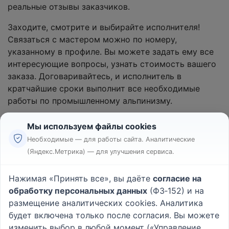
реальные отзывы заказчиков.
Заходите, смотрите и выбирайте исполнителя!
Связаться с мастером можно по номеру,
указанному в профиле. Вы можете задать ему все
интересующие вопросы, узнать стоимость вашего
заказа. Договаривайтесь, и исполнитель в
кратчайшие сроки выполнит все необходимые
работы по промышленному альпинизму.
Мы используем файлы cookies
Необходимые — для работы сайта. Аналитические
(Яндекс.Метрика) — для улучшения сервиса.
Реклама
Правила
Нажимая «Принять все», вы даёте
согласие на
Пользовательское соглашение
обработку персональных данных
(ФЗ‑152) и на
Политика конфиденциальности
размещение аналитических cookies. Аналитика
Вопрос - Ответ
|
О проекте
будет включена только после согласия. Вы можете
изменить выбор в любой момент («Управление