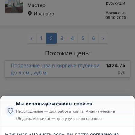
руб/куб.м
Мастер
Иваново
Указана на
08.10.2025
‹
1
2
3
4
5
6
›
Похожие цены
Прорезание шва в кирпиче глубиной
1424.75
до 5 см , куб.м
руб
Мы используем файлы cookies
Необходимые — для работы сайта. Аналитические
(Яндекс.Метрика) — для улучшения сервиса.
Реклама
Правила
Нажимая «Принять все», вы даёте
согласие на