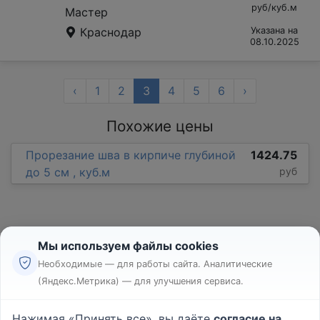
руб/куб.м
Мастер
Краснодар
Указана на
08.10.2025
‹
1
2
3
4
5
6
›
Похожие цены
Прорезание шва в кирпиче глубиной
1424.75
до 5 см , куб.м
руб
Мы используем файлы cookies
Необходимые — для работы сайта. Аналитические
(Яндекс.Метрика) — для улучшения сервиса.
Реклама
Правила
Нажимая «Принять все», вы даёте
согласие на