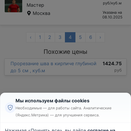
руб/куб.м
Мастер
Москва
Указана на
08.10.2025
‹
1
2
3
4
5
6
›
Похожие цены
Прорезание шва в кирпиче глубиной
1424.75
до 5 см , куб.м
руб
Мы используем файлы cookies
Необходимые — для работы сайта. Аналитические
(Яндекс.Метрика) — для улучшения сервиса.
Реклама
Правила
Нажимая «Принять все», вы даёте
согласие на