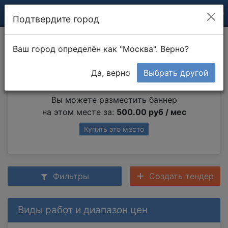
Подтвердите город
Работа с металлом
Ваш город определён как "Москва". Верно?
Да, верно
Выбрать другой
Партнер раздела
Вы можете разместить баннер
на этом месте за:
500.00 руб / мес
Купить это место
Фильтры
Создать тендер
Виды работ и диапазон цен