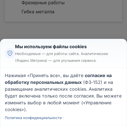
Фрезерные работы
Гибка металла
Мы используем файлы cookies
Необходимые — для работы сайта. Аналитические
(Яндекс.Метрика) — для улучшения сервиса.
Реклама
Правила
Нажимая «Принять все», вы даёте
согласие на
Пользовательское соглашение
обработку персональных данных
(ФЗ‑152) и на
Политика конфиденциальности
размещение аналитических cookies. Аналитика
Вопрос - Ответ
|
О проекте
будет включена только после согласия. Вы можете
изменить выбор в любой момент («Управление
cookies»).
© 2026
Rabotniki.online
Политика конфиденциальности
·