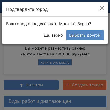
Подтвердите город
Работа с металлом
Ваш город определён как "Москва". Верно?
Да, верно
Выбрать другой
Партнер раздела
Вы можете разместить баннер
на этом месте за:
500.00 руб / мес
Купить это место
Фильтры
Создать тендер
Виды работ и диапазон цен