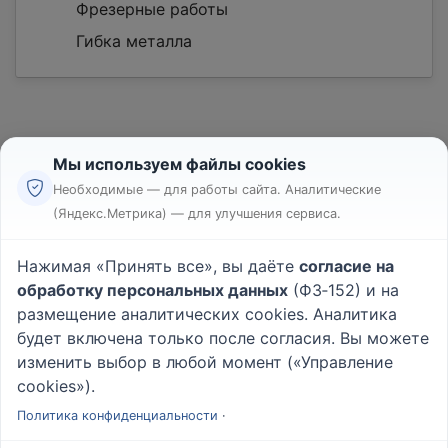
Фрезерные работы
Гибка металла
Мы используем файлы cookies
Необходимые — для работы сайта. Аналитические
(Яндекс.Метрика) — для улучшения сервиса.
Реклама
Правила
Нажимая «Принять все», вы даёте
согласие на
Пользовательское соглашение
обработку персональных данных
(ФЗ‑152) и на
Политика конфиденциальности
размещение аналитических cookies. Аналитика
Вопрос - Ответ
|
О проекте
будет включена только после согласия. Вы можете
изменить выбор в любой момент («Управление
cookies»).
© 2026
Rabotniki.online
Политика конфиденциальности
·