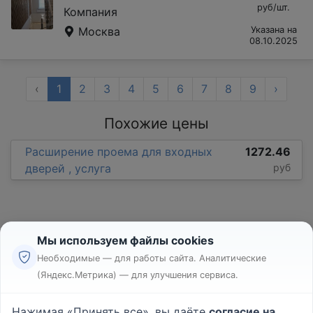
руб/шт.
Компания
Москва
Указана на
08.10.2025
‹
1
2
3
4
5
6
7
8
9
›
Похожие цены
Расширение проема для входных
1272.46
дверей , услуга
руб
Мы используем файлы cookies
Необходимые — для работы сайта. Аналитические
(Яндекс.Метрика) — для улучшения сервиса.
Реклама
Правила
Нажимая «Принять все», вы даёте
согласие на