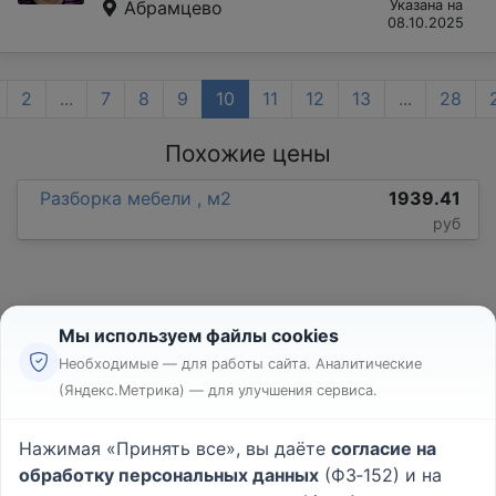
Абрамцево
Указана на
08.10.2025
2
...
7
8
9
10
11
12
13
...
28
Похожие цены
Разборка мебели , м2
1939.41
руб
Мы используем файлы cookies
Необходимые — для работы сайта. Аналитические
(Яндекс.Метрика) — для улучшения сервиса.
Реклама
Правила
Нажимая «Принять все», вы даёте
согласие на
Пользовательское соглашение
обработку персональных данных
(ФЗ‑152) и на
Политика конфиденциальности