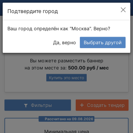
Подтвердите город
Разборка мебели
Ваш город определён как "Москва". Верно?
Да, верно
Выбрать другой
Партнер раздела
Вы можете разместить баннер
на этом месте за:
500.00 руб / мес
Купить это место
Фильтры
Создать тендер
Рассчитано на 09.08.2026
Минимальная цена