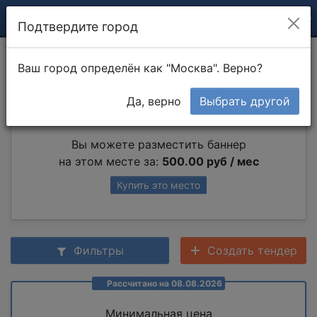
Подтвердите город
Разборка мебели
Ваш город определён как "Москва". Верно?
Да, верно
Выбрать другой
Партнер раздела
Вы можете разместить баннер
на этом месте за:
500.00 руб / мес
Купить это место
Фильтры
Создать тендер
Рассчитано на 08.08.2026
Минимальная цена