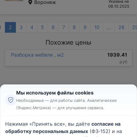
Воронеж
Указана на
08.10.2025
1
2
3
4
5
6
7
8
9
10
...
28
2
Похожие цены
Разборка мебели , м2
1939.41
руб
Мы используем файлы cookies
Необходимые — для работы сайта. Аналитические
(Яндекс.Метрика) — для улучшения сервиса.
Реклама
Правила
Нажимая «Принять все», вы даёте
согласие на
Пользовательское соглашение
обработку персональных данных
(ФЗ‑152) и на
Политика конфиденциальности