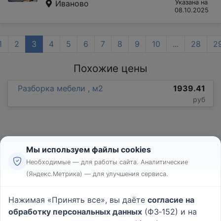
Иваново
Указана на
08.10.2025
1
2
3
4
5
6
7
8
9
10
...
28
2
Похожие цены
Разборка мебели , м2
1939.41
руб
Мы используем файлы cookies
Необходимые — для работы сайта. Аналитические
(Яндекс.Метрика) — для улучшения сервиса.
Реклама
Правила
Нажимая «Принять все», вы даёте
согласие на
Пользовательское соглашение
обработку персональных данных
(ФЗ‑152) и на
Политика конфиденциальности