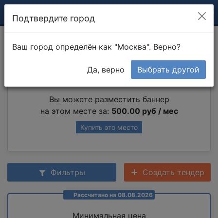
Подтвердите город
Разборка мебели
Ваш город определён как "Москва". Верно?
Да, верно
Выбрать другой
Партнер раздела
Вы можете разместить баннер
на этом месте за:
500.00 руб / мес
Купить это место
Фильтры
Создать тендер
Рассчитано на 08.08.2026
Минимальная цена