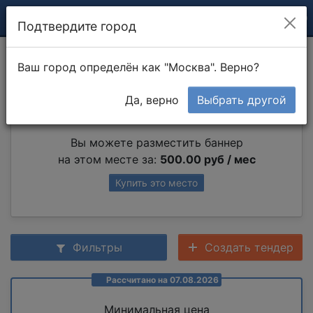
Подтвердите город
Разборка мебели
Ваш город определён как "Москва". Верно?
Да, верно
Выбрать другой
Партнер раздела
Вы можете разместить баннер
на этом месте за:
500.00 руб / мес
Купить это место
Фильтры
Создать тендер
Рассчитано на 07.08.2026
Минимальная цена