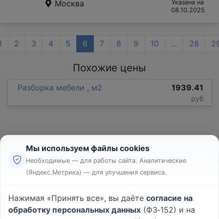
Москва
Указана на
08.10.2025
1
2
3
4
5
6
7
8
9
10
...
28
2
Похожие цены
Разборка мебели , м2
1939.41
руб
Мы используем файлы cookies
Необходимые — для работы сайта. Аналитические
(Яндекс.Метрика) — для улучшения сервиса.
Реклама
Правила
Нажимая «Принять все», вы даёте
согласие на
Пользовательское соглашение
обработку персональных данных
(ФЗ‑152) и на
Политика конфиденциальности