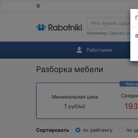
Например:
Сделать ремон
В
Работники
Разборка мебели
Рассч
Средн
Минимальная цена
193
1
руб/м2
Сортировать
по рейтингу
по ц