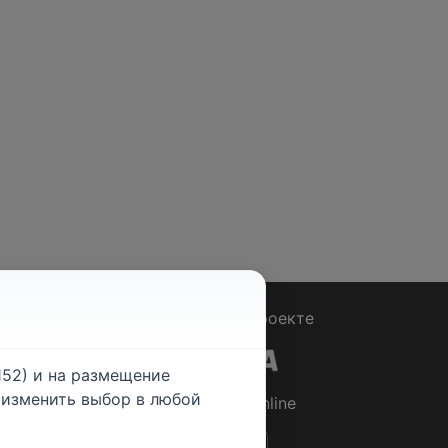
Вопрос - Ответ
|
О проекте
52) и на размещение
е изменить выбор в любой
© 2026
Rabotniki.online
ты