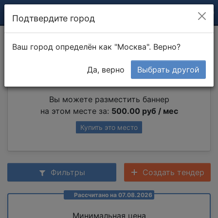
Подтвердите город
Разборка мебели
Ваш город определён как "Москва". Верно?
Да, верно
Выбрать другой
Партнер раздела
Вы можете разместить баннер
на этом месте за:
500.00 руб / мес
Купить это место
Фильтры
Создать тендер
Рассчитано на 07.08.2026
Минимальная цена