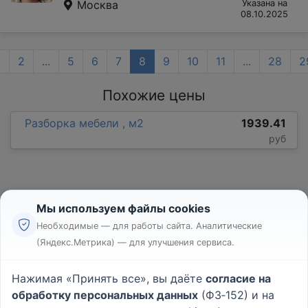
Москва
Указана на
08.10.2025
1
2
...
5
6
7
8
9
10
11
...
28
2
Похожие цены
Разборка мебели , м2
1939.41
руб
Мы используем файлы cookies
Необходимые — для работы сайта. Аналитические
(Яндекс.Метрика) — для улучшения сервиса.
Реклама
Правила
Нажимая «Принять все», вы даёте
согласие на
Пользовательское соглашение
обработку персональных данных
(ФЗ‑152) и на
Политика конфиденциальности