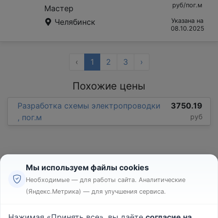
руб/пог.м
Мастер
Челябинск
Указана на
08.10.2025
‹
1
2
3
›
Похожие цены
Разработка схемы электропроводки
3750.19
, пог.м
руб
Мы используем файлы cookies
Необходимые — для работы сайта. Аналитические
(Яндекс.Метрика) — для улучшения сервиса.
Реклама
Правила
Нажимая «Принять все», вы даёте
согласие на