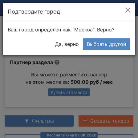
Подтвердите город
Разработка схемы
Ваш город определён как "Москва". Верно?
электропроводки
Да, верно
Выбрать другой
Партнер раздела
Вы можете разместить баннер
на этом месте за:
500.00 руб / мес
Купить это место
Фильтры
Создать тендер
Рассчитано на 07.08.2026