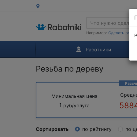
Например:
Сделать ремон
В
Работники
Резьба по дереву
Рассч
Средн
Минимальная цена
5884
1
руб/услуга
Сортировать
по рейтингу
по ц