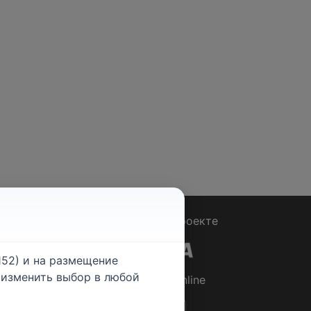
Вопрос - Ответ
|
О проекте
52) и на размещение
е изменить выбор в любой
© 2026
Rabotniki.online
ты