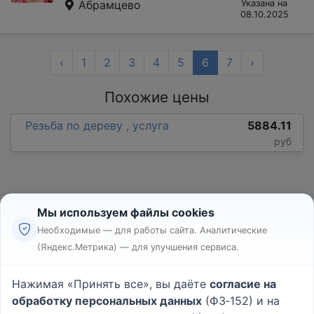
Абрамцево
Указана на
08.10.2025
‹
1
2
3
4
5
6
7
›
Похожие цены
Резьба по дереву , услуга
5884.11
руб
Мы используем файлы cookies
Необходимые — для работы сайта. Аналитические
(Яндекс.Метрика) — для улучшения сервиса.
Реклама
Правила
Нажимая «Принять все», вы даёте
согласие на
Пользовательское соглашение
обработку персональных данных
(ФЗ‑152) и на
Политика конфиденциальности