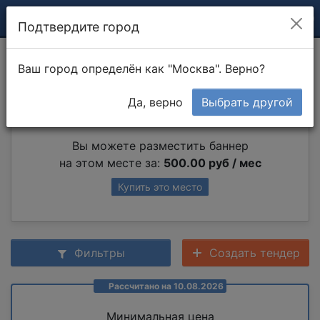
Подтвердите город
Резьба по дереву
Ваш город определён как "Москва". Верно?
Да, верно
Выбрать другой
Партнер раздела
Вы можете разместить баннер
на этом месте за:
500.00 руб / мес
Купить это место
Фильтры
Создать тендер
Рассчитано на 10.08.2026
Минимальная цена