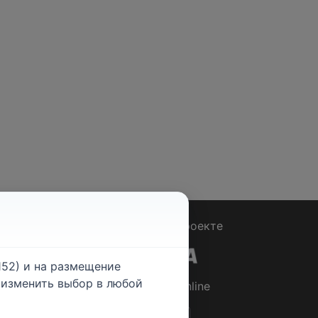
Вопрос - Ответ
|
О проекте
52) и на размещение
е изменить выбор в любой
© 2026
Rabotniki.online
ты