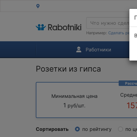
Например:
Сделать ремон
В
Работники
Розетки из гипса
Рассч
Средн
Минимальная цена
15
1
руб/шт.
Сортировать
по рейтингу
по ц