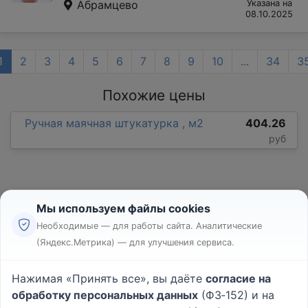
Абрамцево
Указана на
08.10.2025
1
2
3
4
5
6
7
8
9
10
...
34
3
Похожие цены
Ручная маячная штукатурка , м2
404.26
руб
Мы используем файлы cookies
Необходимые — для работы сайта. Аналитические
(Яндекс.Метрика) — для улучшения сервиса.
Реклама
Правила
Нажимая «Принять все», вы даёте
согласие на
Пользовательское соглашение
обработку персональных данных
(ФЗ‑152) и на
Политика конфиденциальности