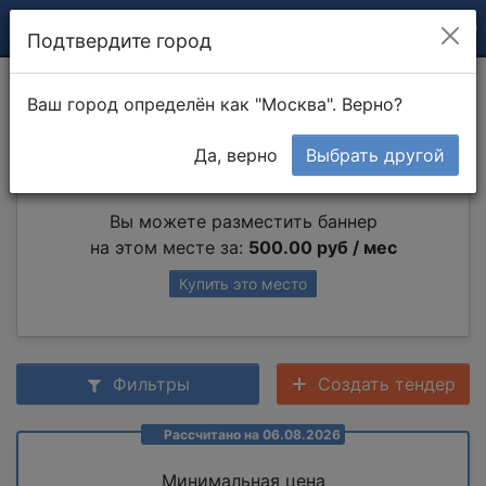
Подтвердите город
Сборка полки
Ваш город определён как "Москва". Верно?
Да, верно
Выбрать другой
Партнер раздела
Вы можете разместить баннер
на этом месте за:
500.00 руб / мес
Купить это место
Фильтры
Создать тендер
Рассчитано на 06.08.2026
Минимальная цена