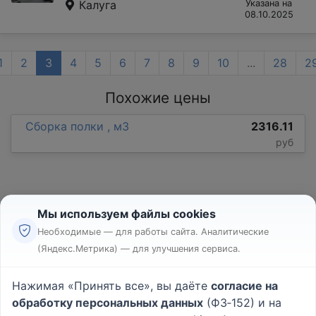
Калуга
Указана на
08.10.2025
1
2
3
4
5
6
7
8
9
10
...
28
2
Похожие цены
Сборка полки , м3
2316.11
руб
Мы используем файлы cookies
Необходимые — для работы сайта. Аналитические
(Яндекс.Метрика) — для улучшения сервиса.
Реклама
Правила
Нажимая «Принять все», вы даёте
согласие на
Пользовательское соглашение
обработку персональных данных
(ФЗ‑152) и на
Политика конфиденциальности