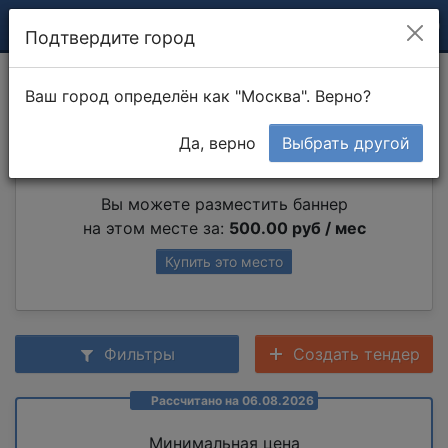
Подтвердите город
Сборка полки
Ваш город определён как "Москва". Верно?
Да, верно
Выбрать другой
Партнер раздела
Вы можете разместить баннер
на этом месте за:
500.00 руб / мес
Купить это место
Фильтры
Создать тендер
Рассчитано на 06.08.2026
Минимальная цена