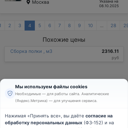
Москва
Указана на
08.10.2025
1
2
3
4
5
6
7
8
9
10
...
28
2
Похожие цены
Сборка полки , м3
2316.11
руб
Мы используем файлы cookies
Необходимые — для работы сайта. Аналитические
(Яндекс.Метрика) — для улучшения сервиса.
Реклама
Правила
Нажимая «Принять все», вы даёте
согласие на
Пользовательское соглашение
обработку персональных данных
(ФЗ‑152) и на
Политика конфиденциальности