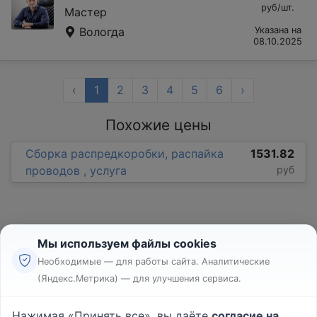
руб/шт.
Мастер
Вологда
Указана на
08.10.2025
‹
1
2
3
4
5
6
›
Похожие цены
Сборка распредкоробки, распайка
1531.82
проводов , услуга
руб
Мы используем файлы cookies
Необходимые — для работы сайта. Аналитические
(Яндекс.Метрика) — для улучшения сервиса.
Реклама
Правила
Нажимая «Принять все», вы даёте
согласие на