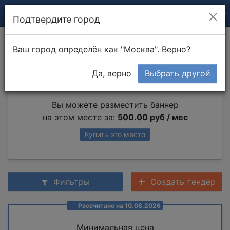
Подтвердите город
Сборка шкафа
Ваш город определён как "Москва". Верно?
Да, верно
Выбрать другой
Партнер раздела
Вы можете разместить баннер
на этом месте за:
500.00 руб / мес
Купить это место
Фильтры
Создать тендер
Рассчитано на 10.08.2026
Минимальная цена