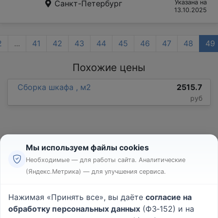
Санкт-Петербург
Указана на
13.10.2025
2
...
41
42
43
44
45
46
47
48
49
Похожие цены
Сборка шкафа , м2
2515.7
руб
Мы используем файлы cookies
Необходимые — для работы сайта. Аналитические
(Яндекс.Метрика) — для улучшения сервиса.
Реклама
Правила
Нажимая «Принять все», вы даёте
согласие на
Пользовательское соглашение
обработку персональных данных
(ФЗ‑152) и на
Политика конфиденциальности