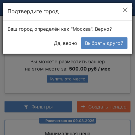
Подтвердите город
Сборка шкафа
Ваш город определён как "Москва". Верно?
Да, верно
Выбрать другой
Партнер раздела
Вы можете разместить баннер
на этом месте за:
500.00 руб / мес
Купить это место
Фильтры
Создать тендер
Рассчитано на 09.08.2026
Минимальная цена